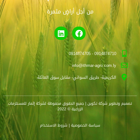
من أجل أراضٍ مثمرة
0914874710 - 0914874705
info@ithmar-agro.com.ly
الكريمية- طريق السواني- مقابل سوق العائلة
تصميم وتطوير
شركة تكوين
| جميع الحقوق محفوظة لشركة إثمار للمستلزمات
الزراعية © 2022
سياسة الخصوصية
| شروط الاستخدام