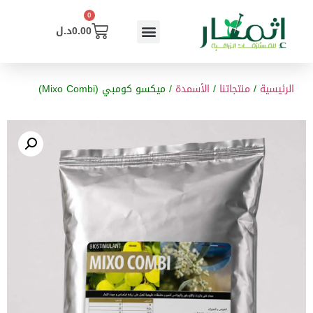
0
0.00
د.ل
الرئيسية
/
منتجاتنا
/
الأسمدة
/ ميكسو كومبي (Mixo Combi)