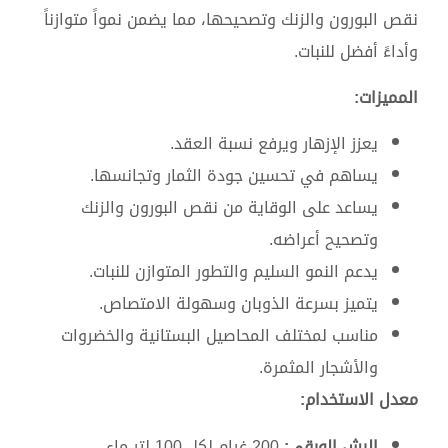
نقص البورون والزنك وتصحيحها، مما يضمن نمواً متوازناً
وأداءً أفضل للنبات.
المميزات:
يعزز الإزهار ويرفع نسبة العقد.
يساهم في تحسين جودة الثمار وتجانسها.
يساعد على الوقاية من نقص البورون والزنك
وتصحيح أعراضه.
يدعم النمو السليم والتطور المتوازن للنبات.
يتميز بسرعة الذوبان وسهولة الامتصاص.
مناسب لمختلف المحاصيل البستانية والخضروات
والأشجار المثمرة.
معدل الاستخدام:
الرش الورقي:
200 غرام لكل 100 لتر ماء.