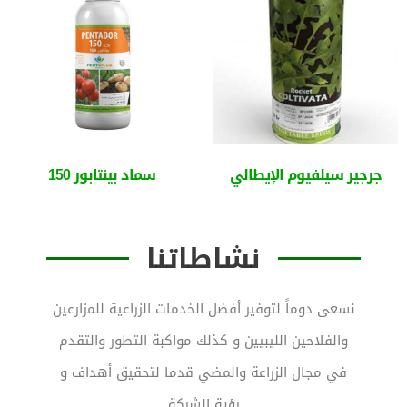
جرجير سيلفيوم الإيطالي
سماد بينتابور 150
قراءة المزيد
قراءة المزيد
نشاطاتنا
نسعى دوماً لتوفير أفضل الخدمات الزراعية للمزارعين
والفلاحين الليبيين و كذلك مواكبة التطور والتقدم
في مجال الزراعة والمضي قدما لتحقيق أهداف و
رؤية الشركة