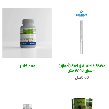
مضخة غاطسة زراعية (أعماق)
مبيد كليبر
– عمق 46-97 متر
0.00
د.ل
قراءة المزيد
إضافة إلى السلة