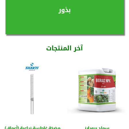
المزيد
بذور
آخر المنتجات
سماد بيورايز
مضخة غاطسة زراعية (أعماق)