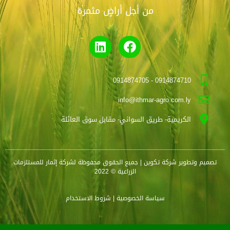
من أجل أراضٍ مثمرة
0914874710 - 0914874705
info@ithmar-agro.com.ly
الكريمية- طريق السواني- مقابل سوق العائلة
تصميم وتطوير
شركة تكوين
| جميع الحقوق محفوظة لشركة إثمار للمستلزمات
الزراعية © 2022
سياسة الخصوصية
| شروط الاستخدام