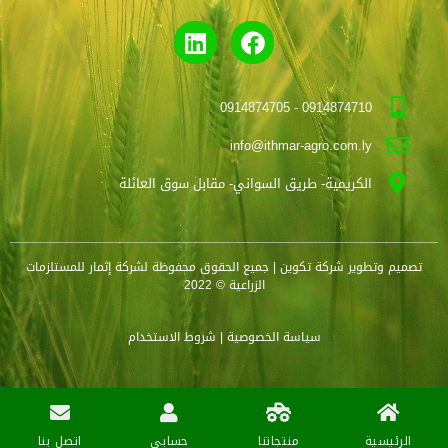
0914874710 - 0914874705
info@ithmar-agro.com.ly
الكريمية- طريق السواني- مقابل سوق العائلة
تصميم وتطوير
شركة تكوين
| جميع الحقوق محفوظة لشركة إثمار للمستلزمات
الزراعية © 2022
سياسة الخصوصية
| شروط الاستخدام
الرئيسية
منتجاتنا
حسابي
اتصل بنا