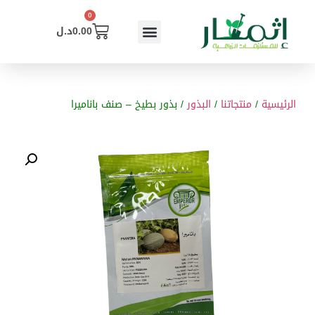
0
0.00
د.ل
الرئيسية
/
منتجاتنا
/
البذور
/ بذور بطيخ – صنف باناميرا